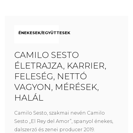
ÉNEKESEK/EGYÜTTESEK
CAMILO SESTO
ÉLETRAJZA, KARRIER,
FELESÉG, NETTÓ
VAGYON, MÉRÉSEK,
HALÁL
Camilo Sesto, szakmai nevén Camilo
Sesto „El Rey del Amor”, spanyol énekes,
dalszerző és zenei producer 2019.