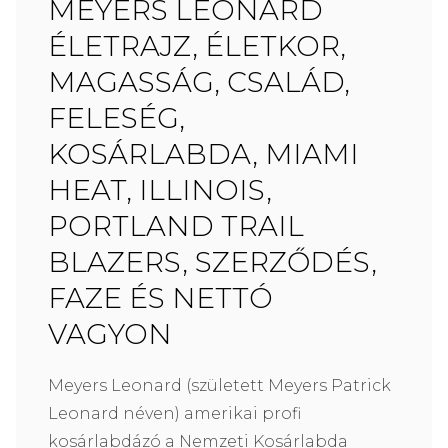
MEYERS LEONARD
ÉLETRAJZ, ÉLETKOR,
MAGASSÁG, CSALÁD,
FELESÉG,
KOSÁRLABDA, MIAMI
HEAT, ILLINOIS,
PORTLAND TRAIL
BLAZERS, SZERZŐDÉS,
FAZE ÉS NETTÓ
VAGYON
Meyers Leonard (született Meyers Patrick
Leonard néven) amerikai profi
kosárlabdázó a Nemzeti Kosárlabda