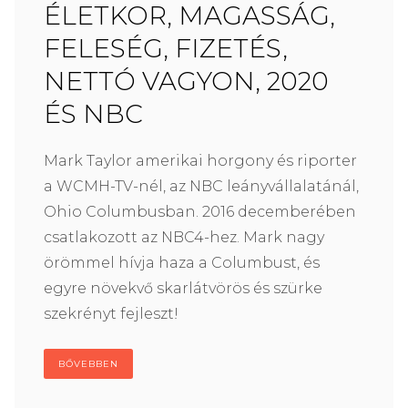
ÉLETKOR, MAGASSÁG,
FELESÉG, FIZETÉS,
NETTÓ VAGYON, 2020
ÉS NBC
Mark Taylor amerikai horgony és riporter
a WCMH-TV-nél, az NBC leányvállalatánál,
Ohio Columbusban. 2016 decemberében
csatlakozott az NBC4-hez. Mark nagy
örömmel hívja haza a Columbust, és
egyre növekvő skarlátvörös és szürke
szekrényt fejleszt!
BŐVEBBEN