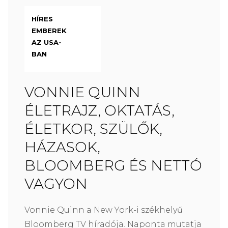
HÍRES
EMBEREK
AZ USA-
BAN
VONNIE QUINN
ÉLETRAJZ, OKTATÁS,
ÉLETKOR, SZÜLŐK,
HÁZASOK,
BLOOMBERG ÉS NETTÓ
VAGYON
Vonnie Quinn a New York-i székhelyű
Bloomberg TV híradója. Naponta mutatja