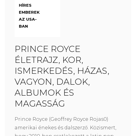
HÍRES
EMBEREK
AZ USA-
BAN
PRINCE ROYCE
ÉLETRAJZ, KOR,
ISMERKEDÉS, HÁZAS,
VAGYON, DALOK,
ALBUMOK ÉS
MAGASSÁG
Prince Royce (Geoffrey Royce Rojas0)
amerikai énekes és dalszerző. Közismert,