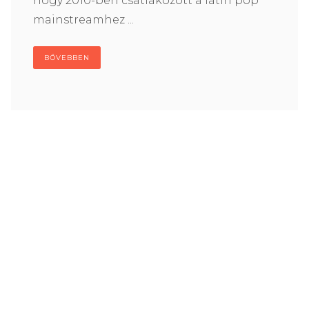
hogy 2010-ben csatlakozott a latin pop
mainstreamhez ...
BŐVEBBEN