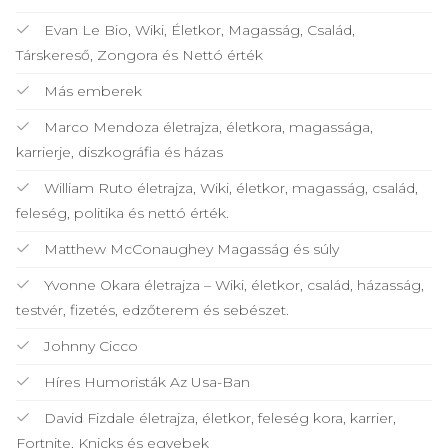
Evan Le Bio, Wiki, Életkor, Magasság, Család,
Társkereső, Zongora és Nettó érték
Más emberek
Marco Mendoza életrajza, életkora, magassága,
karrierje, diszkográfia és házas
William Ruto életrajza, Wiki, életkor, magasság, család,
feleség, politika és nettó érték.
Matthew McConaughey Magasság és súly
Yvonne Okara életrajza – Wiki, életkor, család, házasság,
testvér, fizetés, edzőterem és sebészet.
Johnny Cicco
Híres Humoristák Az Usa-Ban
David Fizdale életrajza, életkor, feleség kora, karrier,
Fortnite, Knicks és egyebek