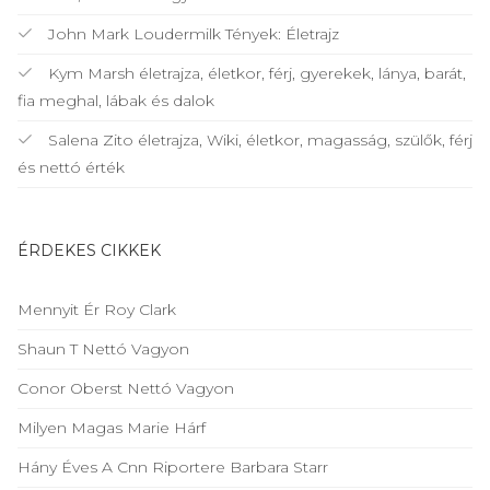
John Mark Loudermilk Tények: Életrajz
Kym Marsh életrajza, életkor, férj, gyerekek, lánya, barát,
fia meghal, lábak és dalok
Salena Zito életrajza, Wiki, életkor, magasság, szülők, férj
és nettó érték
ÉRDEKES CIKKEK
Mennyit Ér Roy Clark
Shaun T Nettó Vagyon
Conor Oberst Nettó Vagyon
Milyen Magas Marie Hárf
Hány Éves A Cnn Riportere Barbara Starr