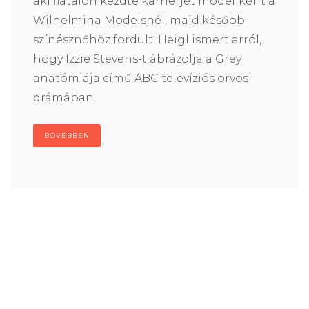
aki fiatalon kezdte karrierjét modellként a
Wilhelmina Modelsnél, majd később
színésznőhöz fordult. Heigl ismert arról,
hogy Izzie Stevens-t ábrázolja a Grey
anatómiája című ABC televíziós orvosi
drámában.
BŐVEBBEN