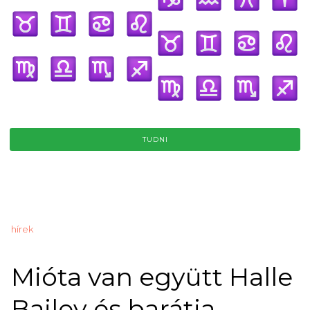
TUDNI
hírek
Mióta van együtt Halle
Bailey és barátja,