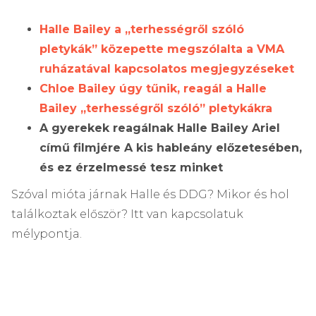
Halle Bailey a „terhességről szóló
pletykák” közepette megszólalta a VMA
ruházatával kapcsolatos megjegyzéseket
Chloe Bailey úgy tűnik, reagál a Halle
Bailey „terhességről szóló” pletykákra
A gyerekek reagálnak Halle Bailey Ariel
című filmjére A kis hableány előzetesében,
és ez érzelmessé tesz minket
Szóval mióta járnak Halle és DDG? Mikor és hol
találkoztak először? Itt van kapcsolatuk
mélypontja.