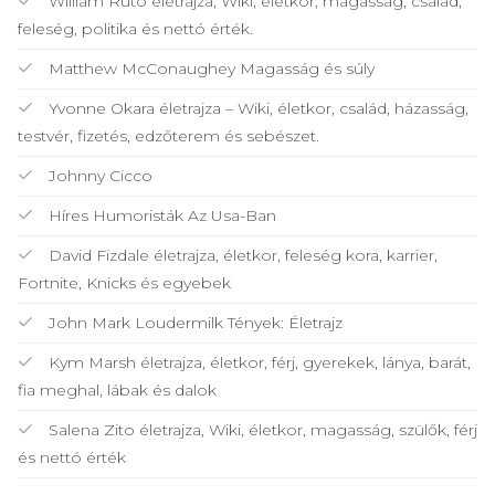
William Ruto életrajza, Wiki, életkor, magasság, család,
feleség, politika és nettó érték.
Matthew McConaughey Magasság és súly
Yvonne Okara életrajza – Wiki, életkor, család, házasság,
testvér, fizetés, edzőterem és sebészet.
Johnny Cicco
Híres Humoristák Az Usa-Ban
David Fizdale életrajza, életkor, feleség kora, karrier,
Fortnite, Knicks és egyebek
John Mark Loudermilk Tények: Életrajz
Kym Marsh életrajza, életkor, férj, gyerekek, lánya, barát,
fia meghal, lábak és dalok
Salena Zito életrajza, Wiki, életkor, magasság, szülők, férj
és nettó érték