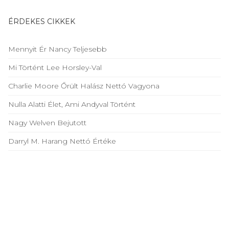
ÉRDEKES CIKKEK
Mennyit Ér Nancy Teljesebb
Mi Történt Lee Horsley-Val
Charlie Moore Őrült Halász Nettó Vagyona
Nulla Alatti Élet, Ami Andyval Történt
Nagy Welven Bejutott
Darryl M. Harang Nettó Értéke