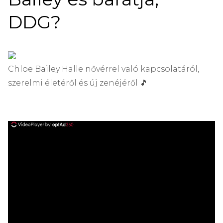
DDG?
Chloe Bailey Halle nővérrel való kapcsolatáról,
szerelmi életéről és új zenéjéről 🎵
ad