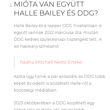
MIÓTA VAN EGYÜTT
HALLE BAILEY ÉS DDG?
Halle Bailey és a rapper DDG hivatalosan is
együtt vannak 2022 márciusa óta, miután
DDG kedves születésnapi tisztelgést tett.
A
kis hableány
színésznő.
Radha Mitchell Nettó Értéke
Azóta úgy tűnik, a pár erősödik, és DDG több
képet és videót is közzétett Halle-ról a
közösségi médiában.
2023 októberében a DDG közzétett egy
képet róla és Halle-ról, amint több