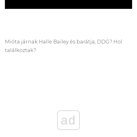
Mióta járnak Halle Bailey és barátja, DDG? Hol
találkoztak?
ad