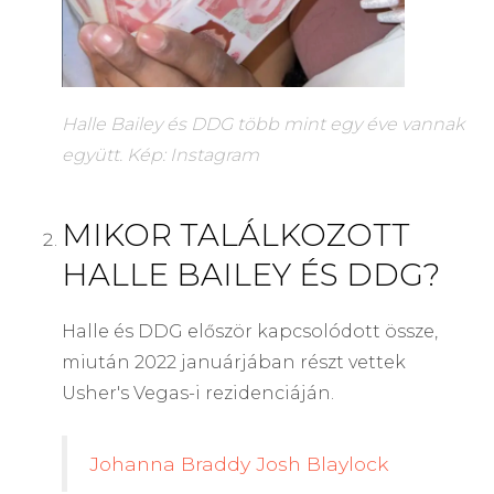
Halle Bailey és DDG több mint egy éve vannak
együtt.
Kép: Instagram
MIKOR TALÁLKOZOTT
HALLE BAILEY ÉS DDG?
Halle és DDG először kapcsolódott össze,
miután 2022 januárjában részt vettek
Usher's Vegas-i rezidenciáján.
Johanna Braddy Josh Blaylock