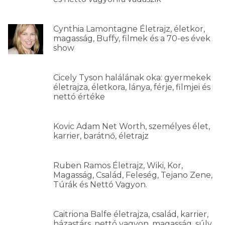
Cynthia Lamontagne Életrajz, életkor,
magasság, Buffy, filmek és a 70-es évek
show
Cicely Tyson halálának oka: gyermekek
életrajza, életkora, lánya, férje, filmjei és
nettó értéke
Kovic Adam Net Worth, személyes élet,
karrier, barátnő, életrajz
Ruben Ramos Életrajz, Wiki, Kor,
Magasság, Család, Feleség, Tejano Zene,
Túrák és Nettó Vagyon.
Caitriona Balfe életrajza, család, karrier,
házastárs, nettó vagyon, magasság, súly