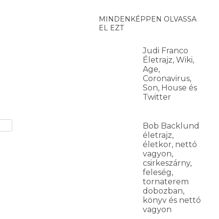
MINDENKÉPPEN OLVASSA
EL EZT
Judi Franco
Életrajz, Wiki,
Age,
Coronavirus,
Son, House és
Twitter
Bob Backlund
életrajz,
életkor, nettó
vagyon,
csirkeszárny,
feleség,
tornaterem
dobozban,
könyv és nettó
vagyon