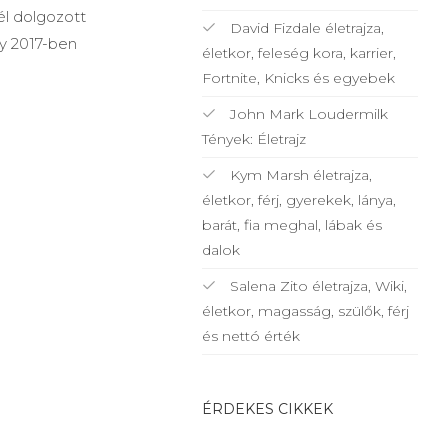
él dolgozott
David Fizdale életrajza,
gy 2017-ben
életkor, feleség kora, karrier,
Fortnite, Knicks és egyebek
John Mark Loudermilk
Tények: Életrajz
Kym Marsh életrajza,
életkor, férj, gyerekek, lánya,
barát, fia meghal, lábak és
dalok
Salena Zito életrajza, Wiki,
életkor, magasság, szülők, férj
és nettó érték
ÉRDEKES CIKKEK