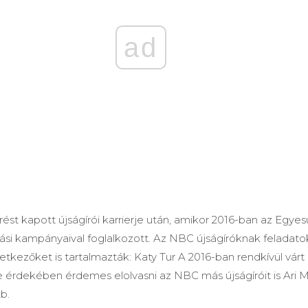
ad
rést kapott újságírói karrierje után, amikor 2016-ban az Egyes
ási kampányaival foglalkozott. Az NBC újságíróknak feladato
etkezőket is tartalmazták: Katy Tur A 2016-ban rendkívül várt p
érdekében érdemes elolvasni az NBC más újságíróit is Ari M
b.