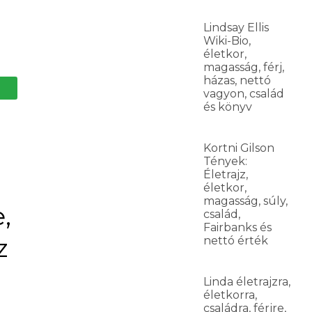
Lindsay Ellis
Wiki-Bio,
életkor,
magasság, férj,
házas, nettó
vagyon, család
és könyv
Kortni Gilson
Tények:
Életrajz,
életkor,
magasság, súly,
,
család,
Fairbanks és
z
nettó érték
Linda életrajzra,
életkorra,
családra, férjre,