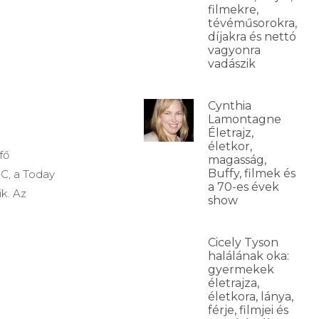
filmekre,
tévéműsorokra,
díjakra és nettó
vagyonra
vadászik
Cynthia
Lamontagne
Életrajz,
életkor,
fő
magasság,
Buffy, filmek és
C, a Today
a 70-es évek
k. Az
show
Cicely Tyson
halálának oka:
gyermekek
életrajza,
életkora, lánya,
férje, filmjei és