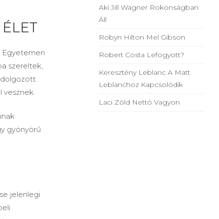
Aki Jill Wagner Rokonságban
Áll
 ÉLET
Robyn Hilton Mel Gibson
ns Egyetemen
Robert Costa Lefogyott?
a szereltek,
Keresztény Leblanc A Matt
 dolgozott.
Leblanchoz Kapcsolódik
l vesznek.
Laci Zöld Nettó Vagyon
inak
gy gyönyörű
e jelenlegi
eli