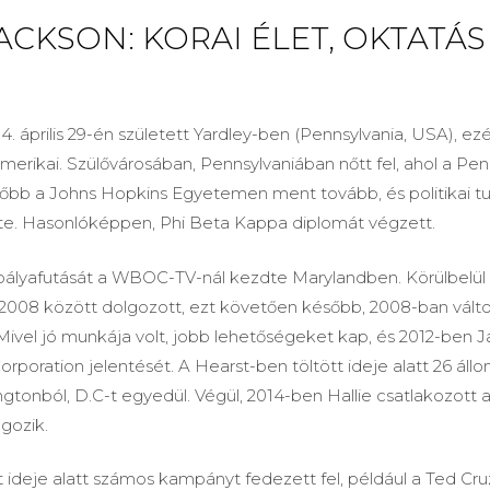
ACKSON: KORAI ÉLET, OKTATÁS
4. április 29-én született Yardley-ben (Pennsylvania, USA), ezé
merikai. Szülővárosában, Pennsylvaniában nőtt fel, ahol a Pe
sőbb a Johns Hopkins Egyetemen ment tovább, és politikai
te. Hasonlóképpen, Phi Beta Kappa diplomát végzett.
 pályafutását a WBOC-TV-nál kezdte Marylandben. Körülbelül 
-2008 között dolgozott, ezt követően később, 2008-ban váltot
ivel jó munkája volt, jobb lehetőségeket kap, és 2012-ben 
rporation jelentését. A Hearst-ben töltött ideje alatt 26 áll
ngtonból, D.C-t egyedül. Végül, 2014-ben Hallie csatlakozott
lgozik.
 ideje alatt számos kampányt fedezett fel, például a Ted Cru