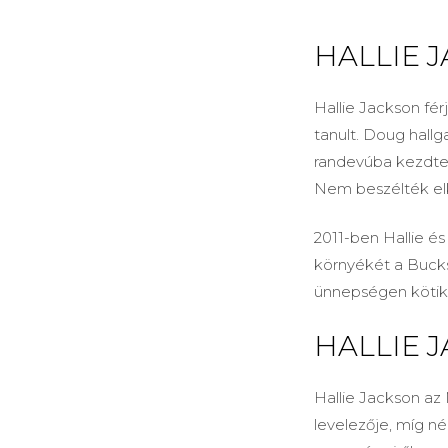
HALLIE J
Hallie Jackson fé
tanult. Doug hall
randevúba kezdtek
Nem beszélték elk
2011-ben Hallie é
környékét a Buck
ünnepségen kötik ö
HALLIE 
Hallie Jackson az
levelezője, míg n