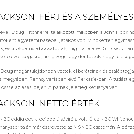
ACKSON: FÉRJ ÉS A SZEMÉLYES
rjével, Doug Hitchnerrel találkozott, miközben a John Hopki
gatóként egyetemi baseball játékos volt. Mindketten egymásb
, és titokban is elbocsátottak, míg Hallie a WFSB csatornán
ötelezettségükről, amíg végül úgy döntöttek, hogy feleségü
s Doug magántulajdonban vették el barátainak és családtagja
s megyében, Pennsylvaniában lévő Perkasie-ban. A tudást e
ssze az esés idején. A párnak jelenleg két lánya van.
JACKSON: NETTÓ ÉRTÉK
 NBC eddig egyik legjobb újságírója volt. Ő az NBC Whitehous
éhányszor talán már észrevette az MSNBC csatornán. A pénzb