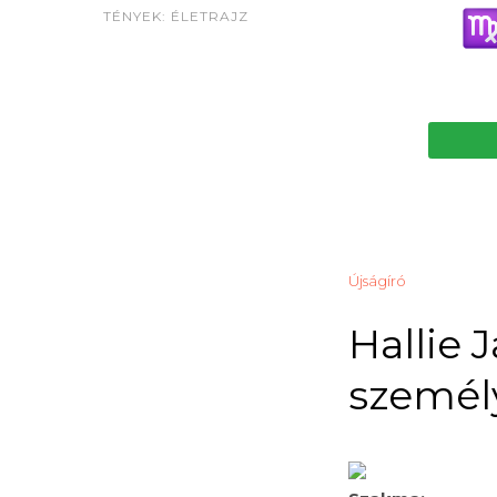
TÉNYEK: ÉLETRAJZ
Újságíró
Hallie 
személy