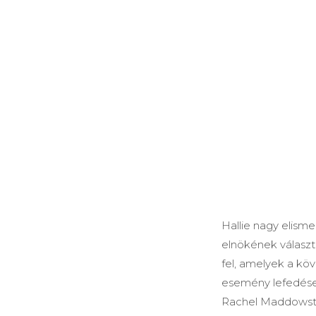
Hallie nagy elisme
elnökének választ
fel, amelyek a köv
esemény lefedése 
Rachel Maddowst