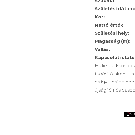
Szakma:
Születési dátum
Kor:
Nettó érték:
Születési hely:
Magasság (m):
Vallás:
Kapcsolati státu
Hallie Jackson egy
tudósítójaként is
és így tovább hor
újságíró nős baseb