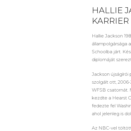
HALLIE J
KARRIER
Hallie Jackson 198
állampolgársága a
Schoolba járt. Ké
diplomáját szerez
Jackson újságírói
szolgált ott, 2006
WFSB csatornát. M
kezdte a Hearst Co
fedezte fel Washi
ahol jelenleg is do
Az NBC-vel töltött