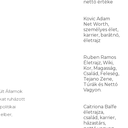
nettó értéke
Kovic Adam
Net Worth,
személyes élet,
karrier, barátnő,
életrajz
Ruben Ramos
Életrajz, Wiki,
Kor, Magasság,
Család, Feleség,
Tejano Zene,
Túrák és Nettó
Vagyon.
ült Államok
kat ruházott
olitikai
Caitriona Balfe
életrajza,
elber,
család, karrier,
házastárs,