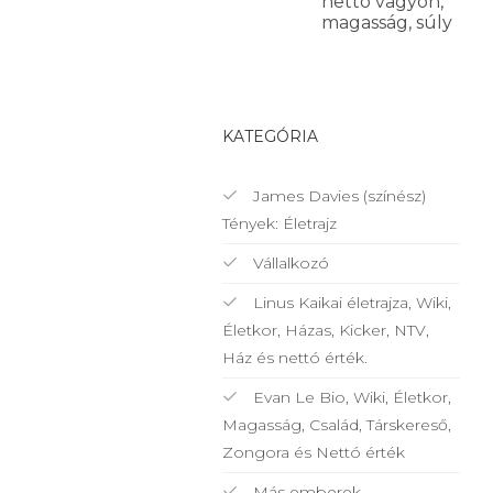
nettó vagyon,
magasság, súly
KATEGÓRIA
James Davies (színész)
Tények: Életrajz
Vállalkozó
Linus Kaikai életrajza, Wiki,
Életkor, Házas, Kicker, NTV,
Ház és nettó érték.
Evan Le Bio, Wiki, Életkor,
Magasság, Család, Társkereső,
Zongora és Nettó érték
Más emberek