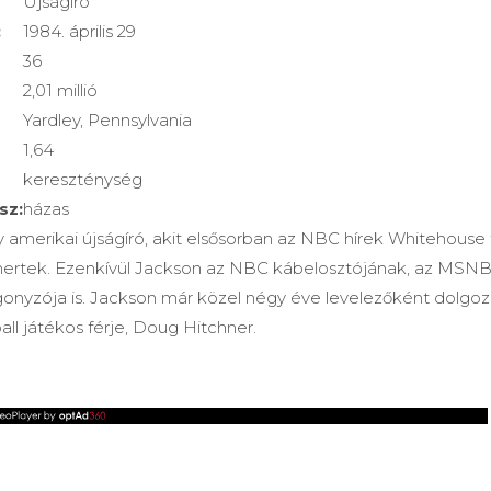
Újságíró
:
1984. április 29
36
2,01 millió
Yardley, Pennsylvania
1,64
kereszténység
sz:
házas
 amerikai újságíró, akit elsősorban az NBC hírek Whitehouse 
mertek. Ezenkívül Jackson az NBC kábelosztójának, az MSNB
gonyzója is. Jackson már közel négy éve levelezőként dolgozi
all játékos férje, Doug Hitchner.