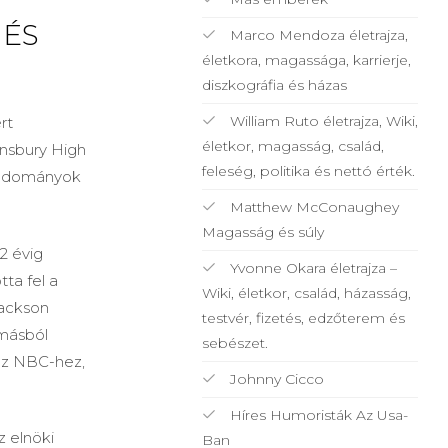
 ÉS
Marco Mendoza életrajza,
életkora, magassága, karrierje,
diszkográfia és házas
William Ruto életrajza, Wiki,
rt
életkor, magasság, család,
nnsbury High
feleség, politika és nettó érték.
 tudományok
Matthew McConaughey
Magasság és súly
2 évig
Yvonne Okara életrajza –
ta fel a
Wiki, életkor, család, házasság,
Jackson
testvér, fizetés, edzőterem és
omásból
sebészet.
 az NBC-hez,
Johnny Cicco
Híres Humoristák Az Usa-
z elnöki
Ban