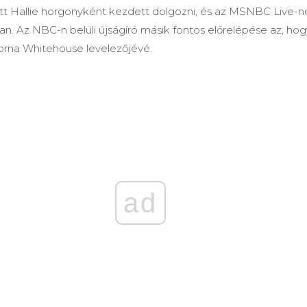
t Hallie horgonyként kezdett dolgozni, és az MSNBC Live-n
an. Az NBC-n belüli újságíró másik fontos előrelépése az, ho
orna Whitehouse levelezőjévé.
ad