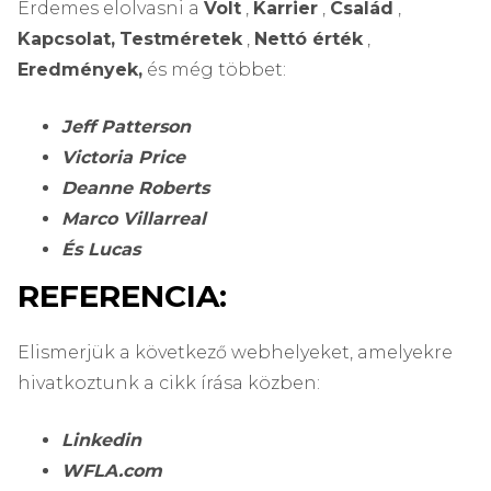
Érdemes elolvasni a
Volt
,
Karrier
,
Család
,
Kapcsolat,
Testméretek
,
Nettó érték
,
Eredmények,
és még többet:
Jeff Patterson
Victoria Price
Deanne Roberts
Marco Villarreal
És Lucas
REFERENCIA:
Elismerjük a következő webhelyeket, amelyekre
hivatkoztunk a cikk írása közben:
Linkedin
WFLA.com