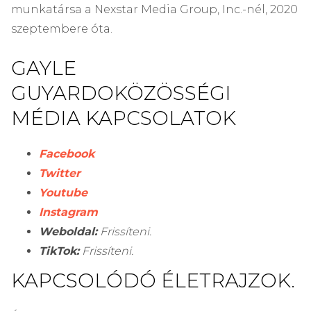
munkatársa a Nexstar Media Group, Inc.-nél, 2020
szeptembere óta.
GAYLE
GUYARDO
KÖZÖSSÉGI
MÉDIA KAPCSOLATOK
Facebook
Twitter
Youtube
Instagram
Weboldal:
Frissíteni.
TikTok:
Frissíteni.
KAPCSOLÓDÓ ÉLETRAJZOK.