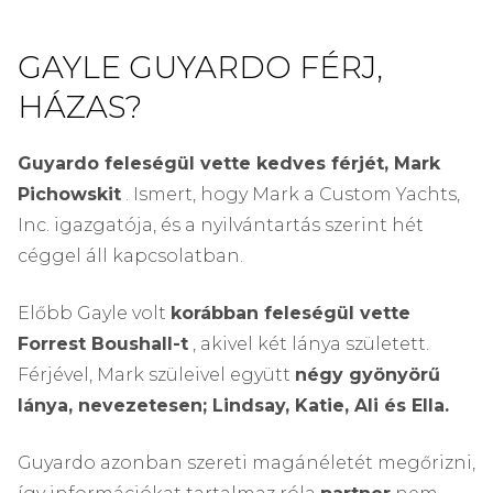
GAYLE GUYARDO FÉRJ,
HÁZAS?
Guyardo feleségül vette kedves férjét, Mark
Pichowskit
. Ismert, hogy Mark a Custom Yachts,
Inc. igazgatója, és a nyilvántartás szerint hét
céggel áll kapcsolatban.
Előbb Gayle volt
korábban feleségül vette
Forrest Boushall-t
, akivel két lánya született.
Férjével, Mark szüleivel együtt
négy gyönyörű
lánya, nevezetesen; Lindsay, Katie, Ali és Ella.
Guyardo azonban szereti magánéletét megőrizni,