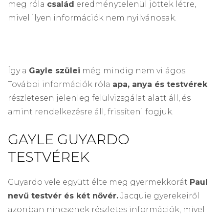
meg róla
család
eredménytelenül jöttek létre,
mivel ilyen információk nem nyilvánosak.
Így a
Gayle szülei
még mindig nem világos.
További információk róla
apa, anya és testvérek
részletesen jelenleg felülvizsgálat alatt áll, és
amint rendelkezésre áll, frissíteni fogjuk.
GAYLE GUYARDO
TESTVÉREK
Guyardo vele együtt élte meg gyermekkorát
Paul
nevű testvér és két nővér.
Jacquie gyerekeiről
azonban nincsenek részletes információk, mivel