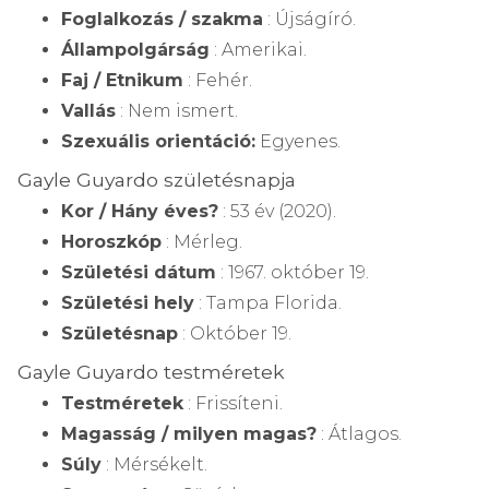
Foglalkozás / szakma
: Újságíró.
Állampolgárság
: Amerikai.
Faj / Etnikum
: Fehér.
Vallás
: Nem ismert.
Szexuális orientáció:
Egyenes.
Gayle Guyardo születésnapja
Kor / Hány éves?
: 53 év (2020).
Horoszkóp
: Mérleg.
Születési dátum
: 1967. október 19.
Születési hely
: Tampa Florida.
Születésnap
: Október 19.
Gayle Guyardo testméretek
Testméretek
: Frissíteni.
Magasság / milyen magas?
: Átlagos.
Súly
: Mérsékelt.