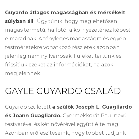
Guyardo átlagos magasságban és mérsékelt
súlyban áll
. Úgy tűnik, hogy meglehetősen
magas termetű, ha fotói a környezetéhez képest
elmaradnak. A tényleges magasságra és egyéb
testméretekre vonatkozó részletek azonban
jelenleg nem nyilvánosak. Füleket tartunk és
frissítjük ezeket az információkat, ha azok
megjelennek.
GAYLE GUYARDO CSALÁD
Guyardo született
a szülők Joseph L. Guagliardo
és Joann Guagliardo.
Gyermekkorát Paul nevű
testvérével és két nővérével együtt élte meg.
Azonban erőfeszítéseink, hogy többet tudjunk