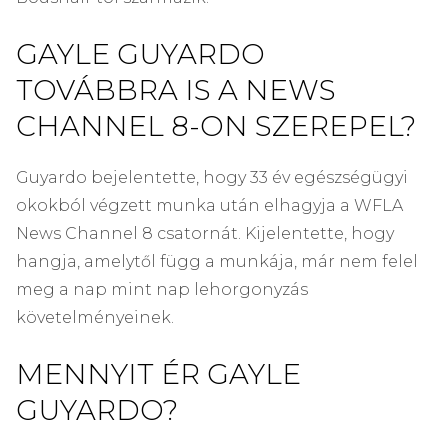
GAYLE GUYARDO
TOVÁBBRA IS A NEWS
CHANNEL 8-ON SZEREPEL?
Guyardo bejelentette, hogy 33 év egészségügyi
okokból végzett munka után elhagyja a WFLA
News Channel 8 csatornát. Kijelentette, hogy
hangja, amelytől függ a munkája, már nem felel
meg a nap mint nap lehorgonyzás
követelményeinek.
MENNYIT ÉR GAYLE
GUYARDO?