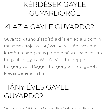
KÉRDÉSEK GAYLE
GUYARDÓRÓL
KI AZ A GAYLE GUYARDO?
Guyardo kitűnő újságíró, aki jelenleg a BloomTV
műsorvezetője, WTTA / WFLA. Miután évek óta
küzdött a hangszalag problémáival, bejelentette,
hogy otthagyja a WFLA-TV-t, ahol reggeli
horgony volt. Reggeli horgonyként dolgozott a
Media Generalnál is.
HÁNY ÉVES GAYLE
GUYARDO?
Guyardo 2020-tól 53 éves, 1967. október 19-én