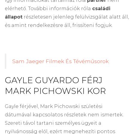
így információkat tartalmaz róla
partner
nem
elérhető. További információk róla
családi
állapot
részletesen jelenleg felülvizsgálat alatt áll,
és amint rendelkezésre áll, frissíteni fogjuk.
Sam Jaeger Filmek És Tévéműsorok
GAYLE GUYARDO FÉRJ
MARK PICHOWSKI KOR
Gayle férjével, Mark Pichowski születési
dátumával kapcsolatos részletek nem ismertek.
Szereti távol tartani személyes ügyeit a
nyilvánosság elől, ezért megnehezíti pontos