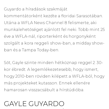
Guyardo a híradások szakmáját
kommentátorként kezdte a floridai Sarasotában.
Utána a WFLA News Channel 8 felismerte, aki
munkalehetőséget ajánlott fel neki. Több mint 25
éve a WFLA-nál, riporterként és horgonyként
szolgált a kora reggeli show-ban, a midday show-
ban és a Tampa Today-ben.
Sőt, Gayle szinte minden hétköznap reggel 2: 30-
kor ébredt. A legemlékezetesebb, hogy ismert,
hogy 2010-ben röviden kilépett a WFLA-ból, hogy
más projekteket kutasson. Ennek ellenére
hamarosan visszacsábult a hírstúdióba.
GAYLE GUYARDO