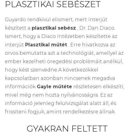
PLASZTIKAI SEBÉSZET
Guyardo rendkívül elismert, mert interjút
készített a
plasztikai sebész
, Dr. Dan Diaco.
Ismert, hogy a Diaco Intézetben készítette az
interjút
Plasztikai műtét
. Erre hivatkozva az
orvos bemutatta azt a technológiát, amellyel az
ember kezelheti öregedési problémáit anélkül,
hogy kést szenvedne.
A következőkkel
kapcsolatban azonban nincsenek megadva
információk
Gayle műtéte
részletesen elkészíti,
mivel még nem hozta nyilvánosságra. Ez az
információ jelenleg felülvizsgálat alatt áll, és
frissíteni fogjuk, amint rendelkezésre állnak.
GYAKRAN FELTETT