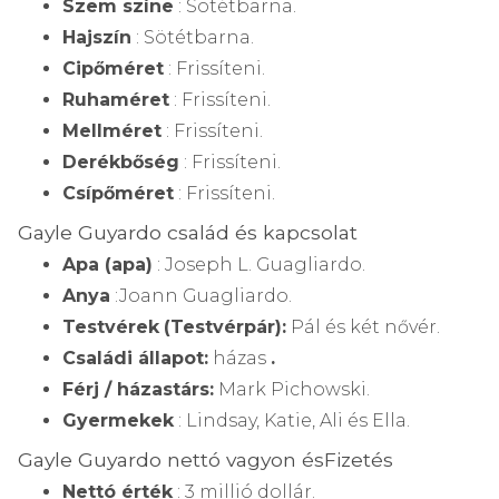
Szem színe
: Sötétbarna.
Hajszín
: Sötétbarna.
Cipőméret
: Frissíteni.
Ruhaméret
: Frissíteni.
Mellméret
: Frissíteni.
Derékbőség
: Frissíteni.
Csípőméret
: Frissíteni.
Gayle Guyardo család és kapcsolat
Apa (apa)
: Joseph L. Guagliardo.
Anya
:
Joann Guagliardo.
Testvérek
(Testvérpár):
Pál és két nővér.
Családi állapot:
házas
.
Férj / házastárs:
Mark Pichowski.
Gyermekek
: Lindsay, Katie, Ali és Ella.
Gayle Guyardo nettó vagyon és
Fizetés
Nettó érték
: 3 millió dollár.